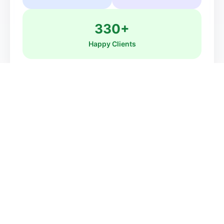
330+
Happy Clients
Our Team
Our Expert