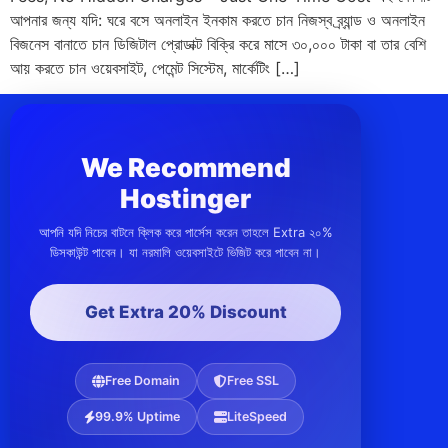
আপনার জন্য যদি: ঘরে বসে অনলাইন ইনকাম করতে চান নিজস্ব ব্র্যান্ড ও অনলাইন
বিজনেস বানাতে চান ডিজিটাল প্রোডাক্ট বিক্রি করে মাসে ৩০,০০০ টাকা বা তার বেশি
আয় করতে চান ওয়েবসাইট, পেমেন্ট সিস্টেম, মার্কেটিং […]
We Recommend
Hostinger
আপনি যদি নিচের বাটনে ক্লিক করে পার্সেস করেন তাহলে Extra ২০%
ডিসকাউন্ট পাবেন। যা নরমালি ওয়েবসাইটে ভিজিট করে পাবেন না।
Get Extra 20% Discount
Free Domain
Free SSL
99.9% Uptime
LiteSpeed