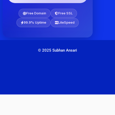
Free Domain
Free SSL
99.9% Uptime
LiteSpeed
© 2025 Subhan Ansari