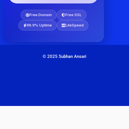
Free Domain
Free SSL
99.9% Uptime
LiteSpeed
© 2025 Subhan Ansari