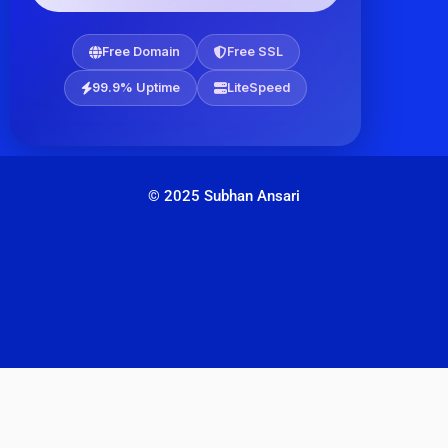
Free Domain
Free SSL
99.9% Uptime
LiteSpeed
© 2025 Subhan Ansari