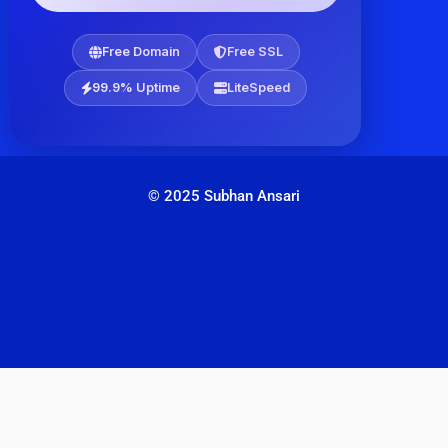
Free Domain
Free SSL
99.9% Uptime
LiteSpeed
© 2025 Subhan Ansari