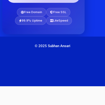
Free Domain
Free SSL
99.9% Uptime
LiteSpeed
© 2025 Subhan Ansari