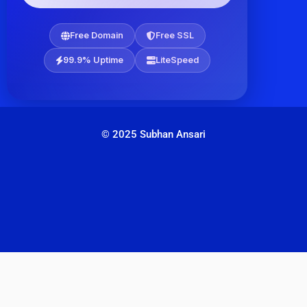
Free Domain
Free SSL
99.9% Uptime
LiteSpeed
© 2025 Subhan Ansari