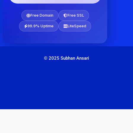
Free Domain
Free SSL
99.9% Uptime
LiteSpeed
© 2025 Subhan Ansari