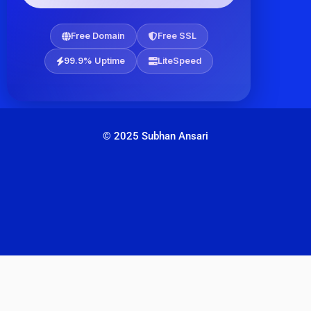
Free Domain
Free SSL
99.9% Uptime
LiteSpeed
© 2025 Subhan Ansari