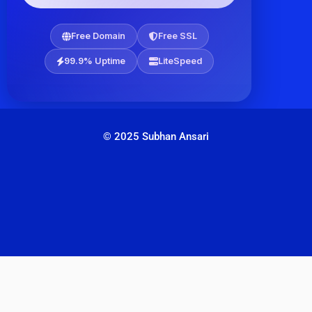
Free Domain
Free SSL
99.9% Uptime
LiteSpeed
© 2025 Subhan Ansari