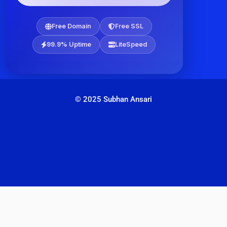
Free Domain
Free SSL
99.9% Uptime
LiteSpeed
© 2025 Subhan Ansari