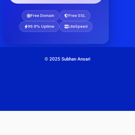
Free Domain
Free SSL
99.9% Uptime
LiteSpeed
© 2025 Subhan Ansari