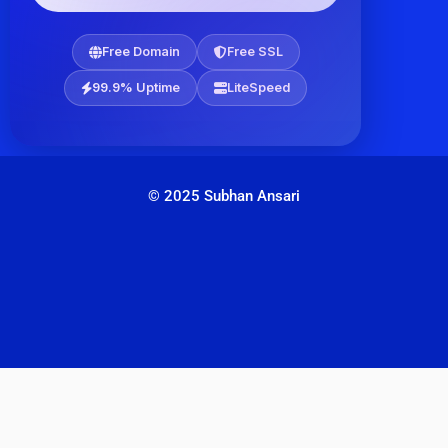
Free Domain
Free SSL
99.9% Uptime
LiteSpeed
© 2025 Subhan Ansari