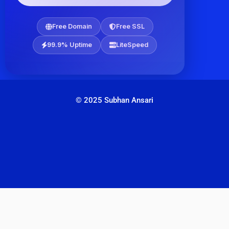
Free Domain
Free SSL
99.9% Uptime
LiteSpeed
© 2025 Subhan Ansari