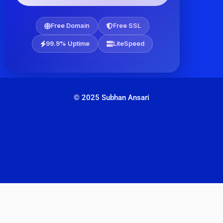
Free Domain
Free SSL
99.9% Uptime
LiteSpeed
© 2025 Subhan Ansari