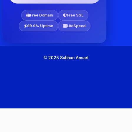
Free Domain
Free SSL
99.9% Uptime
LiteSpeed
© 2025 Subhan Ansari