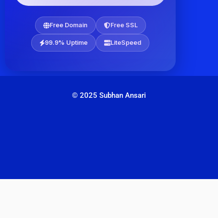
Free Domain
Free SSL
99.9% Uptime
LiteSpeed
© 2025 Subhan Ansari