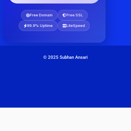
Free Domain
Free SSL
99.9% Uptime
LiteSpeed
© 2025 Subhan Ansari