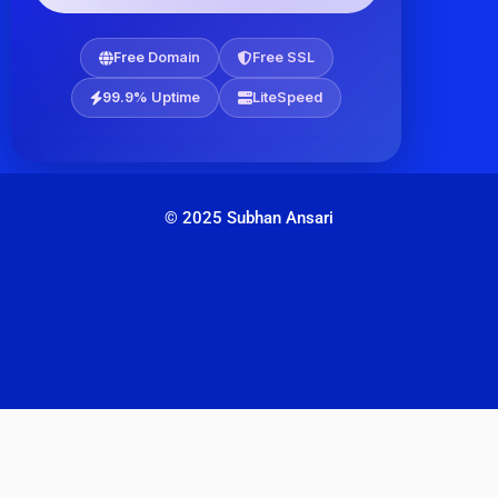
Free Domain
Free SSL
99.9% Uptime
LiteSpeed
© 2025 Subhan Ansari