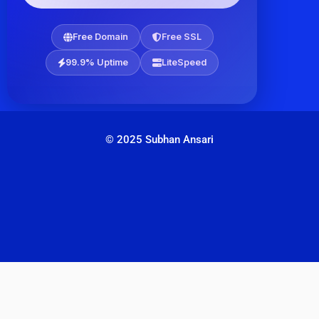
Free Domain
Free SSL
99.9% Uptime
LiteSpeed
© 2025 Subhan Ansari