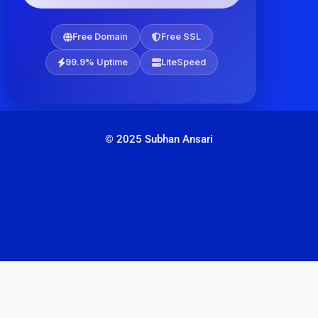
Free Domain
Free SSL
99.9% Uptime
LiteSpeed
© 2025 Subhan Ansari