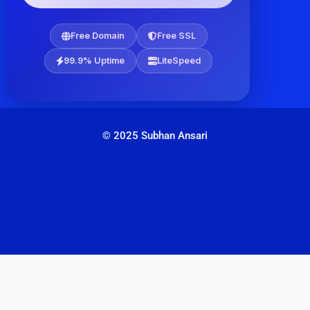
Free Domain
Free SSL
99.9% Uptime
LiteSpeed
© 2025 Subhan Ansari