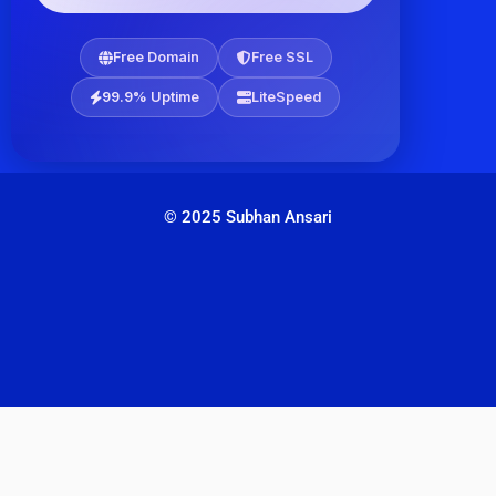
Free Domain
Free SSL
99.9% Uptime
LiteSpeed
© 2025 Subhan Ansari