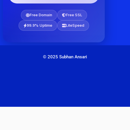
Free Domain
Free SSL
99.9% Uptime
LiteSpeed
© 2025 Subhan Ansari