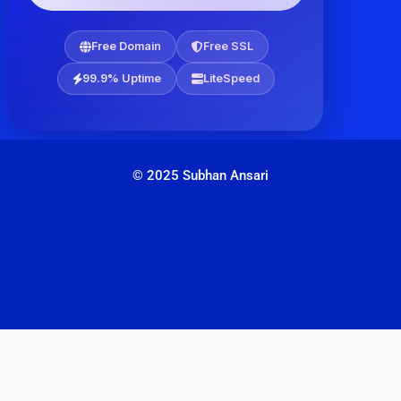
Free Domain
Free SSL
99.9% Uptime
LiteSpeed
© 2025 Subhan Ansari