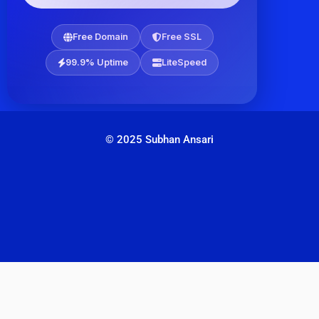
Free Domain
Free SSL
99.9% Uptime
LiteSpeed
© 2025 Subhan Ansari