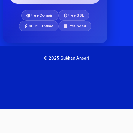
Free Domain
Free SSL
99.9% Uptime
LiteSpeed
© 2025 Subhan Ansari