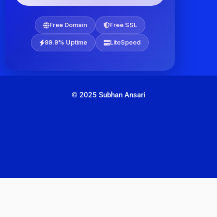
Free Domain
Free SSL
99.9% Uptime
LiteSpeed
© 2025 Subhan Ansari