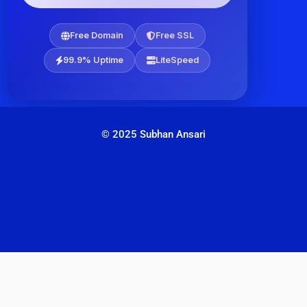
Free Domain
Free SSL
99.9% Uptime
LiteSpeed
© 2025 Subhan Ansari