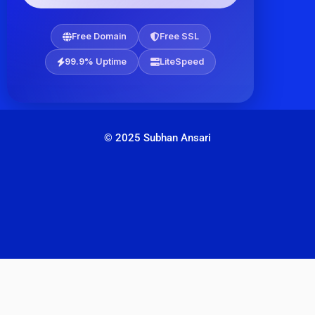
Free Domain
Free SSL
99.9% Uptime
LiteSpeed
© 2025 Subhan Ansari