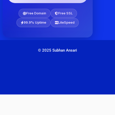
Free Domain
Free SSL
99.9% Uptime
LiteSpeed
© 2025 Subhan Ansari