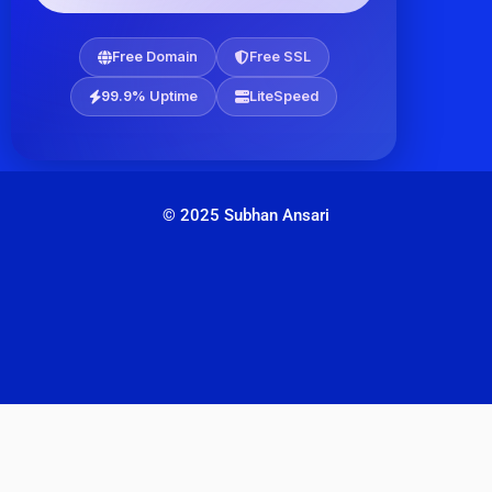
Free Domain
Free SSL
99.9% Uptime
LiteSpeed
© 2025 Subhan Ansari