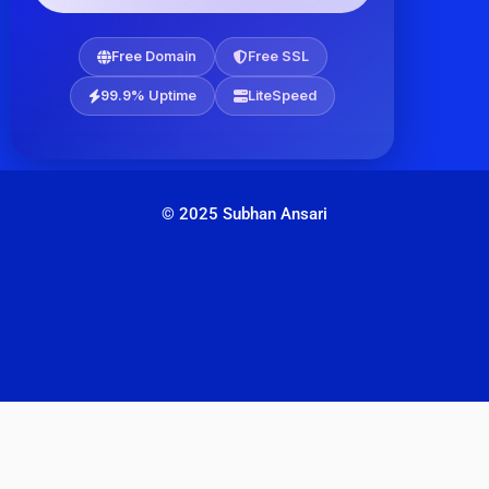
Free Domain
Free SSL
99.9% Uptime
LiteSpeed
© 2025 Subhan Ansari