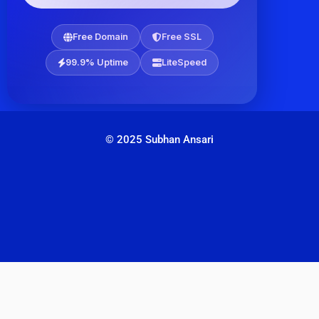
Free Domain
Free SSL
99.9% Uptime
LiteSpeed
© 2025 Subhan Ansari