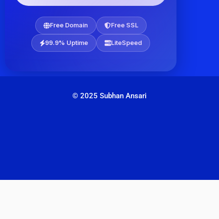
Free Domain
Free SSL
99.9% Uptime
LiteSpeed
© 2025 Subhan Ansari