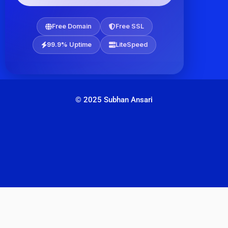
Free Domain
Free SSL
99.9% Uptime
LiteSpeed
© 2025 Subhan Ansari