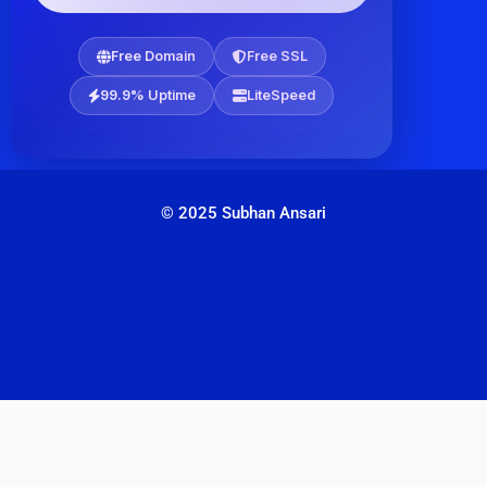
Free Domain
Free SSL
99.9% Uptime
LiteSpeed
© 2025 Subhan Ansari