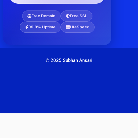
Free Domain
Free SSL
99.9% Uptime
LiteSpeed
© 2025 Subhan Ansari