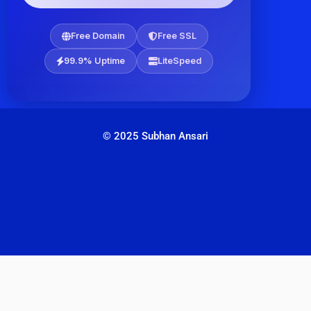
Free Domain
Free SSL
99.9% Uptime
LiteSpeed
© 2025 Subhan Ansari