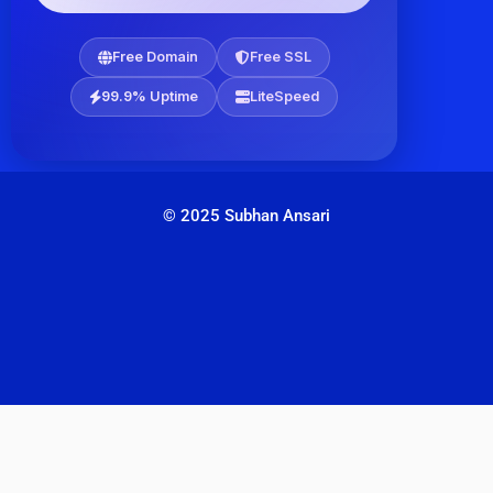
Free Domain
Free SSL
99.9% Uptime
LiteSpeed
© 2025 Subhan Ansari