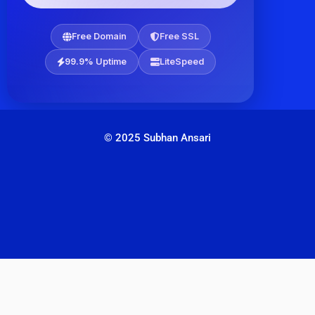
Free Domain
Free SSL
99.9% Uptime
LiteSpeed
© 2025 Subhan Ansari