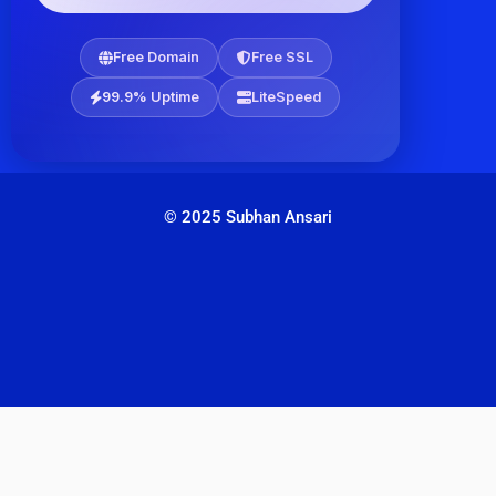
Free Domain
Free SSL
99.9% Uptime
LiteSpeed
© 2025 Subhan Ansari