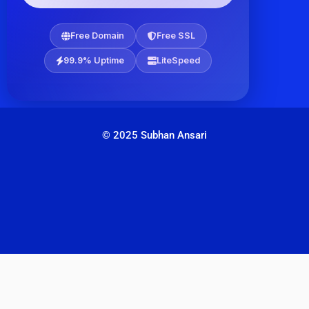
Free Domain
Free SSL
99.9% Uptime
LiteSpeed
© 2025 Subhan Ansari