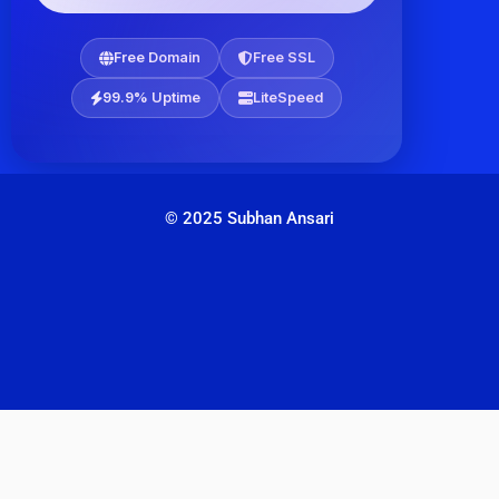
Free Domain
Free SSL
99.9% Uptime
LiteSpeed
© 2025 Subhan Ansari