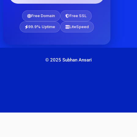
Free Domain
Free SSL
99.9% Uptime
LiteSpeed
© 2025 Subhan Ansari