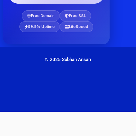
Free Domain
Free SSL
99.9% Uptime
LiteSpeed
© 2025 Subhan Ansari