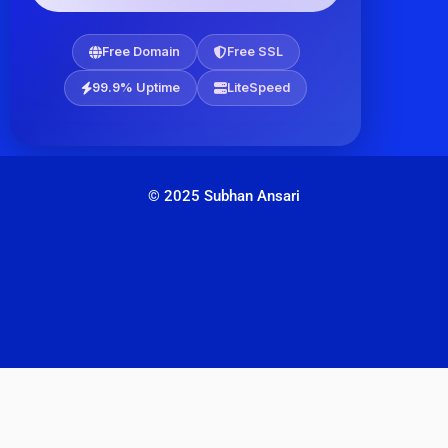
Free Domain
Free SSL
99.9% Uptime
LiteSpeed
© 2025 Subhan Ansari