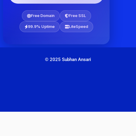
Free Domain
Free SSL
99.9% Uptime
LiteSpeed
© 2025 Subhan Ansari