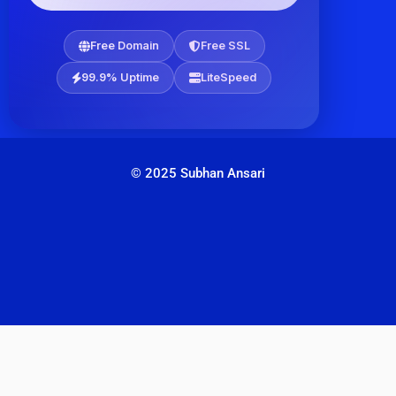
Free Domain
Free SSL
99.9% Uptime
LiteSpeed
© 2025 Subhan Ansari